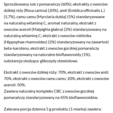
Sproszkowany sok z pomarańczy (60%), ekstrakty z owoców:
dzikiej róży (Rosa canina) (20%), amli (Emblica officinalis L.)
(5,7%), camu camu (Myrciaria dubia) (5%) standaryzowane
na naturalną witaminę C, aromat naturalny, ekstrakt z
owoców aceroli (Malpighia glabra) (2%) standaryzowany na
naturalną witaminę C, ekstrakt z owoców rokitnika
(Hippophae rhamnoides) (2%) standaryzowany na zawartość
beta-karotenu, ekstrakt z owoców gorzkiej pomarańczy
standaryzowany na naturalne bioflawonoidy (1%),
substancja słodząca: glikozydy stewiolowe.
Ekstrakt z owoców dzikiej róży: 70%, ekstrakt z owoców amli:
70%, ekstrakt z owoców camu camu: 20%, ekstrakt z owoców
aceroli: 50%.
Zawiera naturalny kompleks CBC z owoców gorzkiej
pomarańczy standaryzowany na 45% bioflawonoidów.
Zalecana porcja dzienna 5 g produktu (1 miarka) zawiera: