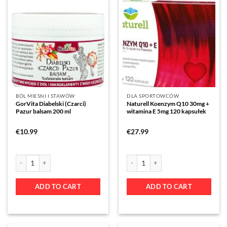
BÓL MIESNI I STAWÓW
DLA SPORTOWCÓW
GorVita Diabelski (Czarci)
Naturell Koenzym Q10 30mg +
Pazur balsam 200 ml
witamina E 5mg 120 kapsułek
€
10.99
€
27.99
ADD TO CART
ADD TO CART