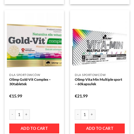
DLA SPORTOWCÓW
DLA SPORTOWCÓW
Olimp Gold-Vit Complex –
Olimp Vita Min Multiple sport
30tabletek
– 60kapsułek
€
15.99
€
21.99
ADD TO CART
ADD TO CART