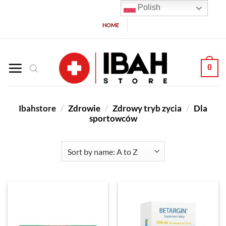
Polish
HOME
0
Ibahstore
/
Zdrowie
/
Zdrowy tryb zycia
/
Dla
sportowców