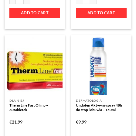
ADD TO CART
ADD TO CART
DLA NIEJ
DERMATOLOGIA
Therm Line Fast Olimp –
Undofen Aktywny spray 48h
60tabletek
do stóp i obuwia – 150ml
€
21.99
€
9.99