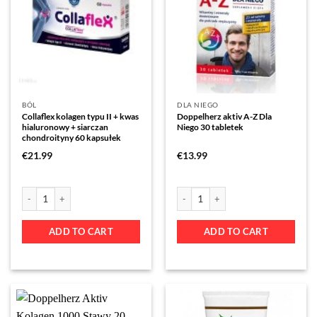
BÓL
DLA NIEGO
Collaflex kolagen typu II + kwas
Doppelherz aktiv A-Z Dla
hialuronowy + siarczan
Niego 30 tabletek
chondroityny 60 kapsułek
€
21.99
€
13.99
ADD TO CART
ADD TO CART