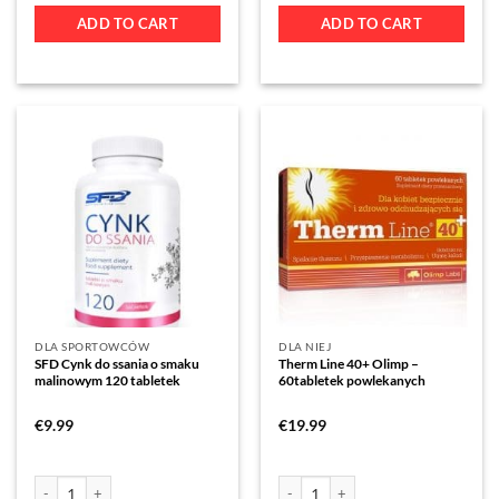
ADD TO CART
ADD TO CART
DLA SPORTOWCÓW
DLA NIEJ
SFD Cynk do ssania o smaku
Therm Line 40+ Olimp –
malinowym 120 tabletek
60tabletek powlekanych
€
9.99
€
19.99