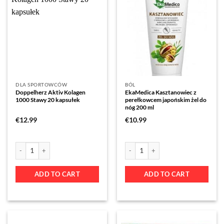
DLA SPORTOWCÓW
BÓL
Doppelherz Aktiv Kolagen
EkaMedica Kasztanowiec z
1000 Stawy 20 kapsułek
perełkowcem japońskim żel do
nóg 200 ml
€
12.99
€
10.99
ADD TO CART
ADD TO CART