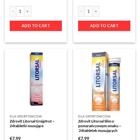
ADD TO CART
ADD TO CART
DLA SPORTOWCÓW
DLA SPORTOWCÓW
Zdrovit Litorsal Grejpfrut –
Zdrovit Litorsal Slim o
24tabletki musujące
pomarańczowym smaku –
24tabletek musujących
€
7.99
€
7.99