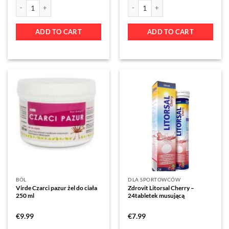
ADD TO CART
ADD TO CART
BÓL
DLA SPORTOWCÓW
Virde Czarci pazur żel do ciała
Zdrovit Litorsal Cherry –
250 ml
24tabletek musującą
€
9.99
€
7.99