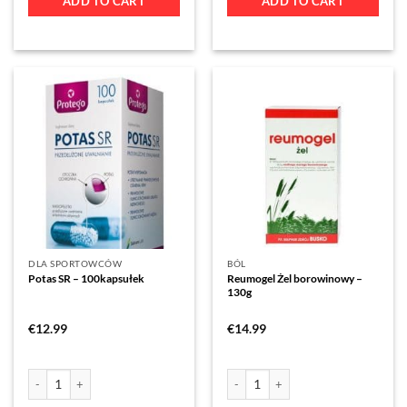
ADD TO CART
ADD TO CART
DLA SPORTOWCÓW
BÓL
Potas SR – 100kapsułek
Reumogel Żel borowinowy –
130g
€
12.99
€
14.99