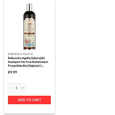
BABUSZKA AGAFIA
Babuszka Agafia Syberyjski
Szampon No 4 na Kwiatowym
Propolisie dla Objętości i
Blasku – 550ml
€
9.99
ADD TO CART