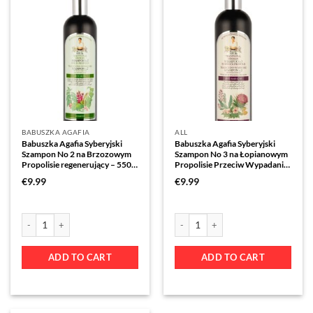
BABUSZKA AGAFIA
ALL
Babuszka Agafia Syberyjski
Babuszka Agafia Syberyjski
Szampon No 2 na Brzozowym
Szampon No 3 na Łopianowym
Propolisie regenerujący – 550
Propolisie Przeciw Wypadaniu
ml
Włosów – 550 ml
€
9.99
€
9.99
ADD TO CART
ADD TO CART