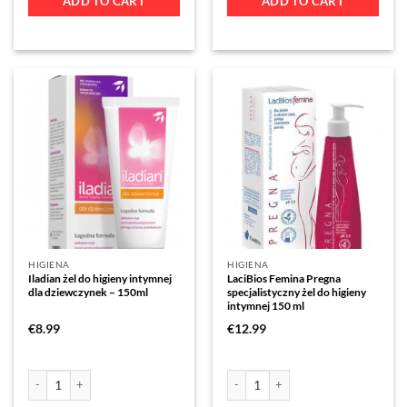
ADD TO CART
ADD TO CART
HIGIENA
HIGIENA
Iladian żel do higieny intymnej
LaciBios Femina Pregna
dla dziewczynek – 150ml
specjalistyczny żel do higieny
intymnej 150 ml
€
8.99
€
12.99