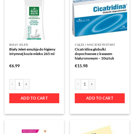
BIAŁY JELEŃ
CIĄŻA I MACIERZYŃSTWO
Biały Jeleń emulsja do higieny
Cicatridina globulki
intymnej kozie mleko 265 ml
dopochwowe z kwasem
hialuronowym – 10sztuk
€
6.99
€
15.98
ADD TO CART
ADD TO CART