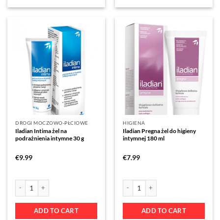
DROGI MOCZOWO-PŁCIOWE
HIGIENA
Iladian Intima żel na
Iladian Pregna żel do higieny
podrażnienia intymne 30 g
intymnej 180 ml
€
9.99
€
7.99
ADD TO CART
ADD TO CART