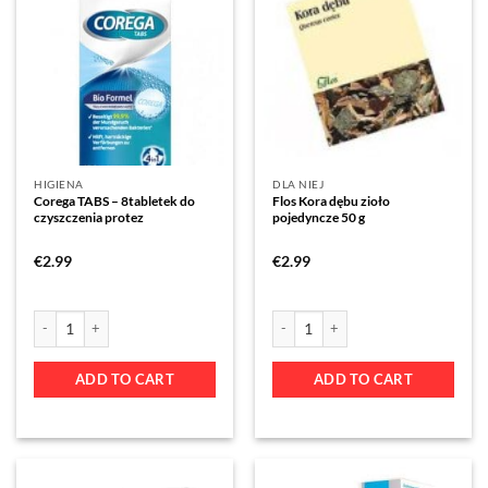
HIGIENA
DLA NIEJ
Corega TABS – 8tabletek do
Flos Kora dębu zioło
czyszczenia protez
pojedyncze 50 g
€
2.99
€
2.99
ADD TO CART
ADD TO CART