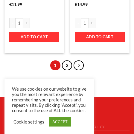
€
11.99
€
14.99
ADD TO CART
ADD TO CART
1
2
Privacy Policy
|
Terms & Conditions
We use cookies on our website to give
you the most relevant experience by
remembering your preferences and
repeat visits. By clicking “Accept”, you
consent to the use of ALL the cookies.
Cookie settings
ACCEPT
TERMS & CONDITIONS
PRIVACY POLICY