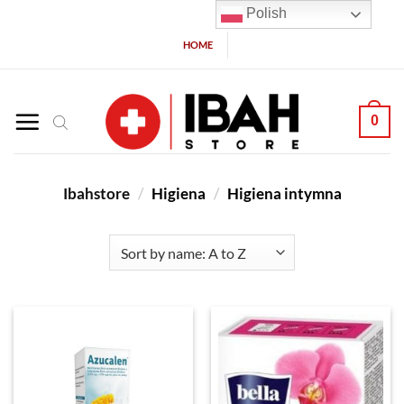
Polish
HOME
0
Ibahstore
/
Higiena
/
Higiena intymna