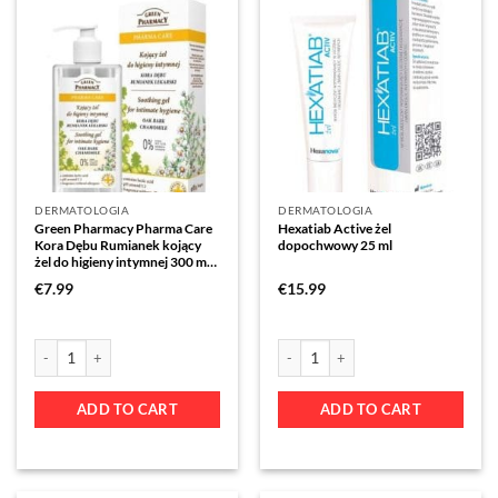
DERMATOLOGIA
DERMATOLOGIA
Green Pharmacy Pharma Care
Hexatiab Active żel
Kora Dębu Rumianek kojący
dopochwowy 25 ml
żel do higieny intymnej 300 ml
Elfa Pharm
€
7.99
€
15.99
ADD TO CART
ADD TO CART