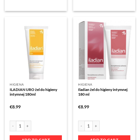
HIGIENA
HIGIENA
ILADIAN URO żel do higieny
Iladian żel do higieny intymnej
intymnej 180ml
180 ml
€
8.99
€
8.99