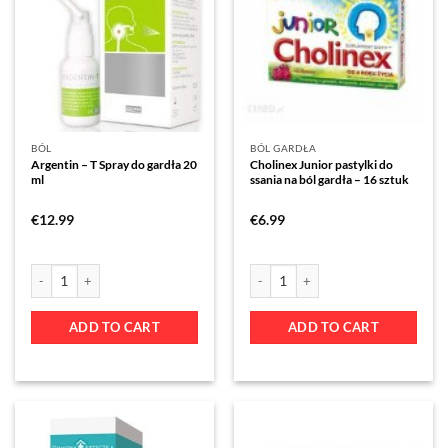
BÓL
BÓL GARDŁA
Argentin – T Spray do gardła 20
Cholinex Junior pastylki do
ml
ssania na ból gardła – 16 sztuk
€
12.99
€
6.99
ADD TO CART
ADD TO CART