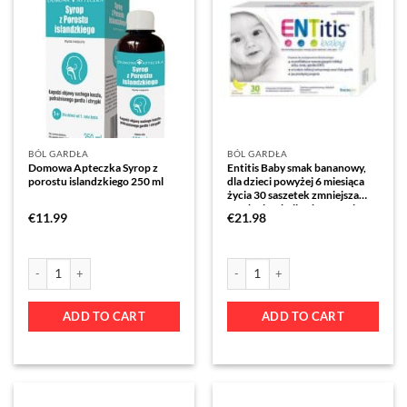
BÓL GARDŁA
BÓL GARDŁA
Domowa Apteczka Syrop z
Entitis Baby smak bananowy,
porostu islandzkiego 250 ml
dla dzieci powyżej 6 miesiąca
życia 30 saszetek zmniejsza
ryzyko infekcji ucha, nosa i
€
11.99
€
21.98
gardła
ADD TO CART
ADD TO CART