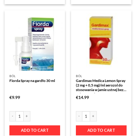
BÓL
BÓL
Fiorda Spray na gardło 30 ml
Gardimax Medica Lemon Spray
(2 mg + 0,5 mg)/ml aerozol do
stosowania w jamie ustnej bez
cukru 30 ml
€
9.99
€
14.99
ADD TO CART
ADD TO CART