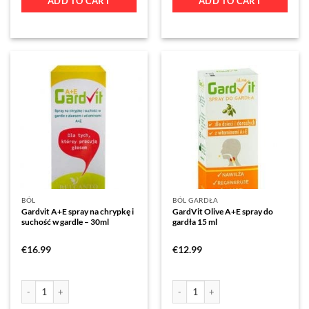
ADD TO CART
ADD TO CART
BÓL
BÓL GARDŁA
Gardvit A+E spray na chrypkę i
GardVit Olive A+E spray do
suchość w gardle – 30ml
gardła 15 ml
€
16.99
€
12.99