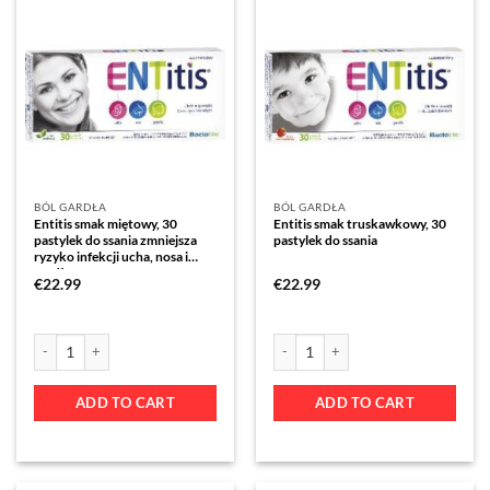
BÓL GARDŁA
BÓL GARDŁA
Entitis smak miętowy, 30
Entitis smak truskawkowy, 30
pastylek do ssania zmniejsza
pastylek do ssania
ryzyko infekcji ucha, nosa i
gardła
€
22.99
€
22.99
ADD TO CART
ADD TO CART