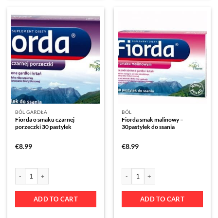
BÓL GARDŁA
BÓL
Fiorda o smaku czarnej
Fiorda smak malinowy –
porzeczki 30 pastylek
30pastylek do ssania
€
8.99
€
8.99
ADD TO CART
ADD TO CART