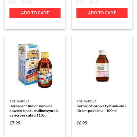
ADD TO CART
ADD TO CART
BÓL GARDŁA
BÓL GARDŁA
Herbapect Junior syrop na
Herbapol Syrop z tymiankiem i
kaszel o smaku malinowym dla
liściem podbiału – 100ml
dzieci bez cukru 110 g
€
7.99
€
6.99