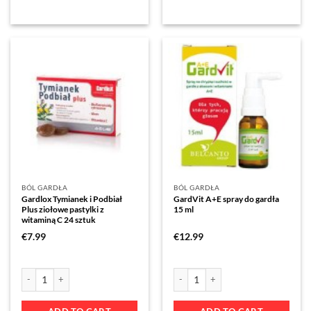
BÓL GARDŁA
BÓL GARDŁA
Gardlox Tymianek i Podbiał
GardVit A+E spray do gardła
Plus ziołowe pastylki z
15 ml
witaminą C 24 sztuk
€
7.99
€
12.99