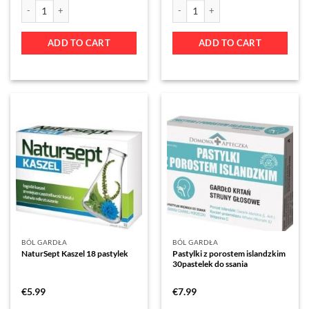
ADD TO CART
ADD TO CART
BÓL GARDŁA
BÓL GARDŁA
NaturSept Kaszel 18 pastylek
Pastylki z porostem islandzkim
30pastelek do ssania
€
5.99
€
7.99