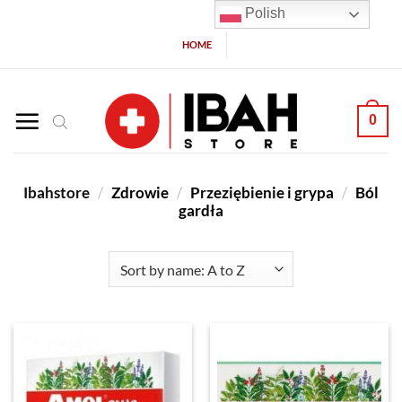
Polish
HOME
0
Ibahstore
/
Zdrowie
/
Przeziębienie i grypa
/
Ból
gardła