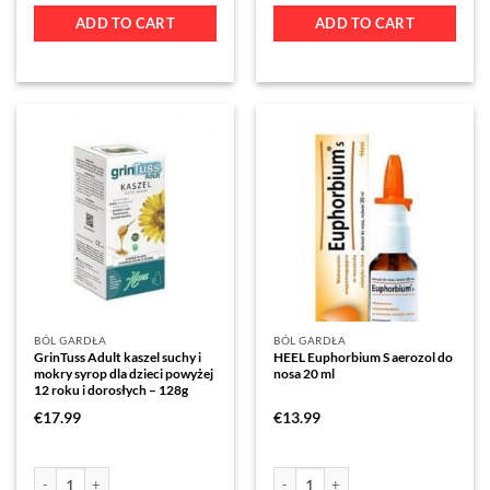
ADD TO CART
ADD TO CART
BÓL GARDŁA
BÓL GARDŁA
GrinTuss Adult kaszel suchy i
HEEL Euphorbium S aerozol do
mokry syrop dla dzieci powyżej
nosa 20 ml
12 roku i dorosłych – 128g
€
17.99
€
13.99