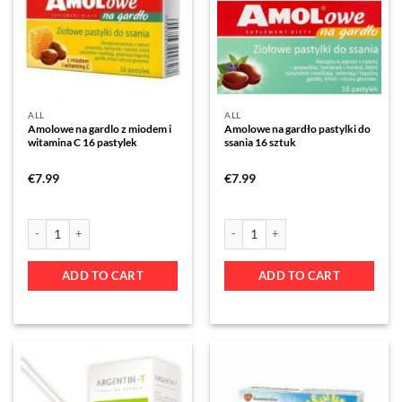
ALL
ALL
Amolowe na gardlo z miodem i
Amolowe na gardło pastylki do
witamina C 16 pastylek
ssania 16 sztuk
€
7.99
€
7.99
ADD TO CART
ADD TO CART