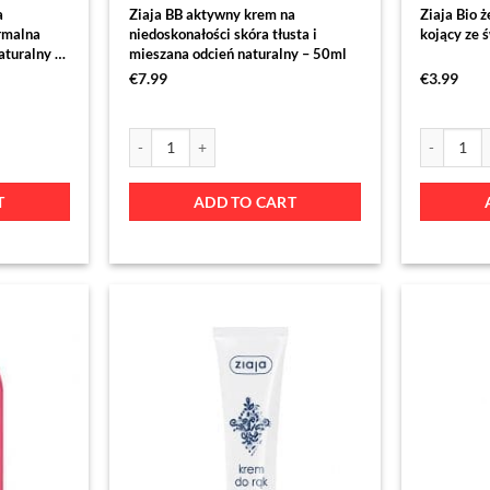
a
Ziaja BB aktywny krem na
Ziaja Bio ż
rmalna
niedoskonałości skóra tłusta i
kojący ze 
aturalny –
mieszana odcień naturalny – 50ml
€
7.99
€
3.99
T
ADD TO CART