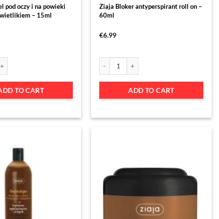
el pod oczy i na powieki
Ziaja Bloker antyperspirant roll on –
świetlikiem – 15ml
60ml
€
6.99
ADD TO CART
ADD TO CART