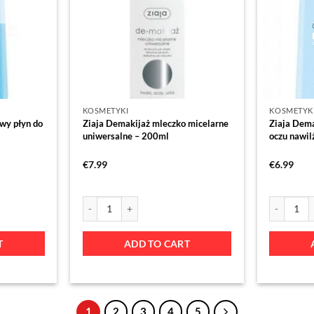
KOSMETYKI
KOSMETYK
wy płyn do
Ziaja Demakijaż mleczko micelarne
Ziaja Dema
uniwersalne – 200ml
oczu nawil
€
7.99
€
6.99
T
ADD TO CART
1
2
3
4
5