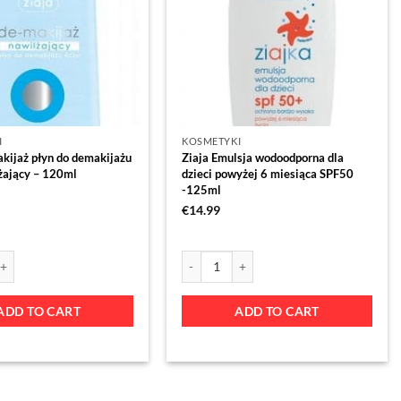
I
KOSMETYKI
kijaż płyn do demakijażu
Ziaja Emulsja wodoodporna dla
żający – 120ml
dzieci powyżej 6 miesiąca SPF50
-125ml
€
14.99
ADD TO CART
ADD TO CART