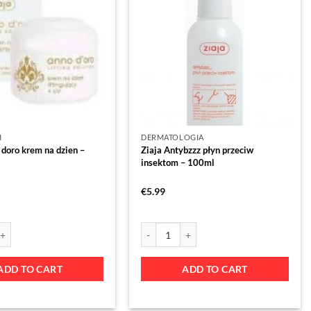
I
DERMATOLOGIA
 doro krem na dzien –
Ziaja Antybzzz płyn przeciw
insektom – 100ml
€
5.99
ADD TO CART
ADD TO CART