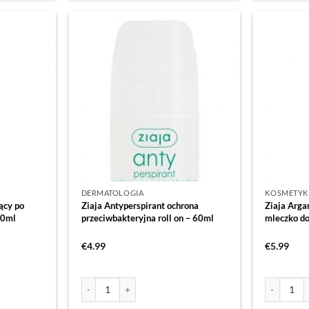
DERMATOLOGIA
KOSMETYK
ący po
Ziaja Antyperspirant ochrona
Ziaja Arga
30ml
przeciwbakteryjna roll on – 60ml
mleczko do
€
4.99
€
5.99