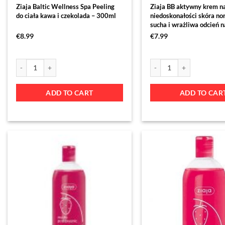
Ziaja Baltic Wellness Spa Peeling
Ziaja BB aktywny krem n
do ciała kawa i czekolada – 300ml
niedoskonałości skóra no
sucha i wrażliwa odcień n
50ml
€
8.99
€
7.99
ADD TO CART
ADD TO CAR