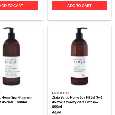
ADD TO CART
ADD TO CART
I
KOSMETYKI
ic Home Spa Fit serum
Ziaja Baltic Home Spa Fit żel 3w1
e do ciała – 400ml
do mycia twarzy ciała i włosów –
500ml
€
9.99