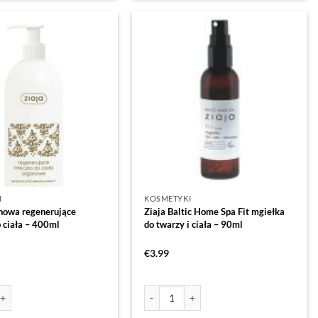
I
KOSMETYKI
nowa regenerujące
Ziaja Baltic Home Spa Fit mgiełka
 ciała – 400ml
do twarzy i ciała – 90ml
€
3.99