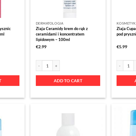
DERMATOLOGIA
KOSMETYK
ysznic
Ziaja Ceramidy krem do rąk z
Ziaja Cupa
0ml
ceramidami i koncentratem
pod pryszn
lipidowym – 100ml
€
2.99
€
5.99
T
ADD TO CART