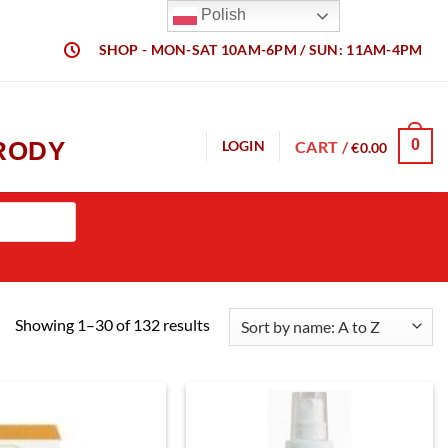
Polish
SHOP - MON-SAT 10AM-6PM / SUN: 11AM-4PM
URODY
0
CART /
LOGIN
€
0.00
Showing 1–30 of 132 results