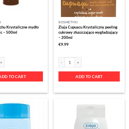
I
KOSMETYKI
chu Krystaliczne mydło
Ziaja Cupuacu Krystaliczny peeling
ic – 500ml
cukrowy złuszczająco wygładzający
– 200ml
€
9.99
ADD TO CART
ADD TO CART