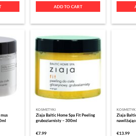
T
ADD TO CART
KOSMETYKI
KOSMETYK
t mus
Ziaja Baltic Home Spa Fit Peeling
Ziaja Balt
00ml
gruboziarnisty – 300ml
nawilżając
€
7.99
€
13.99