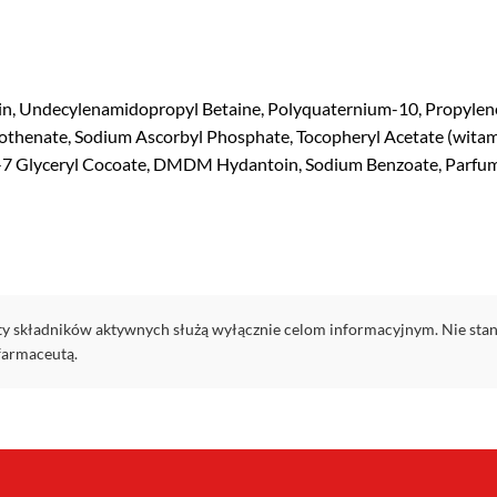
in, Undecylenamidopropyl Betaine, Polyquaternium-10, Propylene 
tothenate, Sodium Ascorbyl Phosphate, Tocopheryl Acetate (witam
-7 Glyceryl Cocoate, DMDM Hydantoin, Sodium Benzoate, Parfum (F
ty składników aktywnych służą wyłącznie celom informacyjnym. Nie stan
farmaceutą.
Privacy Policy
|
Terms & Conditions