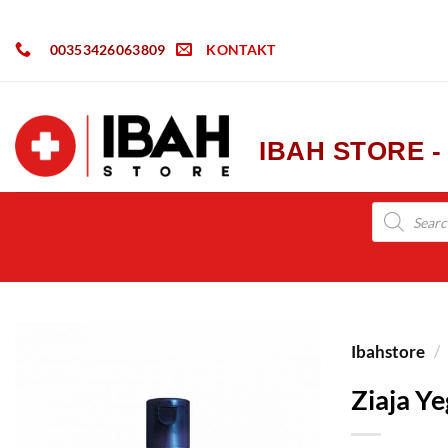
00353426063809
KONTAKT
IBAH STORE 
Ibahstore
/
Ziaja Y