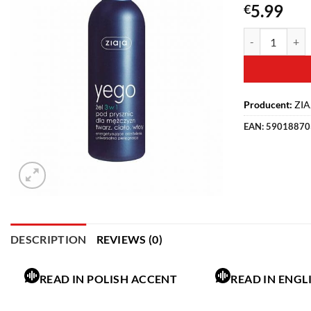
5.99
€
Producent:
ZIA
EAN:
59018870
DESCRIPTION
REVIEWS (0)
READ IN POLISH ACCENT
READ IN ENGL