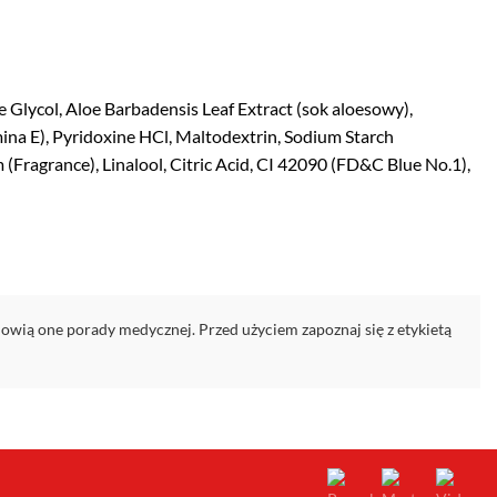
Glycol, Aloe Barbadensis Leaf Extract (sok aloesowy),
ina E), Pyridoxine HCl, Maltodextrin, Sodium Starch
ragrance), Linalool, Citric Acid, CI 42090 (FD&C Blue No.1),
owią one porady medycznej. Przed użyciem zapoznaj się z etykietą