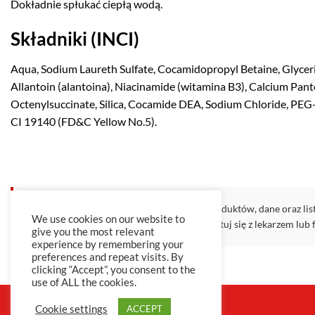
Dokładnie spłukać ciepłą wodą.
Składniki (INCI)
Aqua, Sodium Laureth Sulfate, Cocamidopropyl Betaine, Glycer
Allantoin (alantoina), Niacinamide (witamina B3), Calcium Pan
Octenylsuccinate, Silica, Cocamide DEA, Sodium Chloride, PEG
CI 19140 (FD&C Yellow No.5).
Zastrzeżenie medyczne:
Wszystkie opisy produktów, dane oraz lis
We use cookies on our website to
produktu. W przypadku wątpliwości skonsultuj się z lekarzem lub 
give you the most relevant
experience by remembering your
preferences and repeat visits. By
clicking “Accept”, you consent to the
use of ALL the cookies.
TERMS & CONDITIONS
PRIVACY POLICY
Cookie settings
ACCEPT