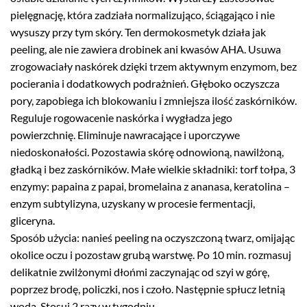
pielęgnację, która zadziała normalizująco, ściągająco i nie
wysuszy przy tym skóry. Ten dermokosmetyk działa jak
peeling, ale nie zawiera drobinek ani kwasów AHA. Usuwa
zrogowaciały naskórek dzięki trzem aktywnym enzymom, bez
pocierania i dodatkowych podrażnień. Głęboko oczyszcza
pory, zapobiega ich blokowaniu i zmniejsza ilość zaskórników.
Reguluje rogowacenie naskórka i wygładza jego
powierzchnię. Eliminuje nawracające i uporczywe
niedoskonałości. Pozostawia skórę odnowioną, nawilżoną,
gładką i bez zaskórników. Małe wielkie składniki: torf tołpa, 3
enzymy: papaina z papai, bromelaina z ananasa, keratolina –
enzym subtylizyna, uzyskany w procesie fermentacji,
gliceryna.
Sposób użycia: nanieś peeling na oczyszczoną twarz, omijając
okolice oczu i pozostaw grubą warstwę. Po 10 min. rozmasuj
delikatnie zwilżonymi dłońmi zaczynając od szyi w górę,
poprzez brodę, policzki, nos i czoło. Następnie spłucz letnią
wodą. Stosuj 2 razy w tygodniu.