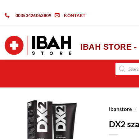
00353426063809
KONTAKT
IBAH STORE 
Ibahstore
/
DX2 sza