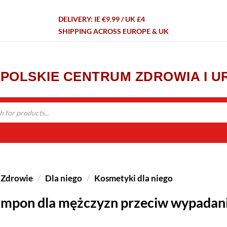
DELIVERY: IE €9.99 / UK £4
SHIPPING ACROSS EUROPE & UK
- POLSKIE CENTRUM ZDROWIA I 
Zdrowie
/
Dla niego
/
Kosmetyki dla niego
mpon dla mężczyzn przeciw wypadan