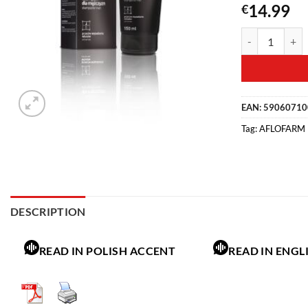
14.99
€
EAN:
59060710
Tag:
AFLOFARM
DESCRIPTION
READ IN POLISH ACCENT
READ IN ENGL