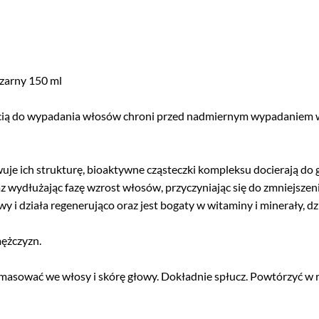
czarny 150 ml
ą do wypadania włosów chroni przed nadmiernym wypadaniem włosów
uje ich strukturę, bioaktywne cząsteczki kompleksu docierają do 
 wydłużając fazę wzrost włosów, przyczyniając się do zmniejsze
 i działa regenerująco oraz jest bogaty w witaminy i minerały, dz
mężczyzn.
masować we włosy i skórę głowy. Dokładnie spłucz. Powtórzyć w r