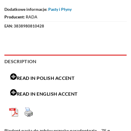
Dodatkowe informacje:
Pasty i Płyny
Producent:
RADA
EAN:
3838980810428
DESCRIPTION
READ IN POLISH ACCENT
READ IN ENGLISH ACCENT
Biodent pasta do zębów przeciw paradontozie – 75 g