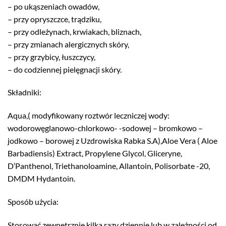
– po ukąszeniach owadów,
– przy opryszczce, trądziku,
– przy odleżynach, krwiakach, bliznach,
– przy zmianach alergicznych skóry,
– przy grzybicy, łuszczycy,
– do codziennej pielęgnacji skóry.
Składniki:
Aqua,( modyfikowany roztwór leczniczej wody:
wodorowęglanowo-chlorkowo- -sodowej – bromkowo –
jodkowo – borowej z Uzdrowiska Rabka S.A),Aloe Vera ( Aloe
Barbadiensis) Extract, Propylene Glycol, Gliceryne,
D’Panthenol, Triethanoloamine, Allantoin, Polisorbate -20,
DMDM Hydantoin.
Sposób użycia:
Stosować zewnętrznie kilka razy dziennie lub w zależności od