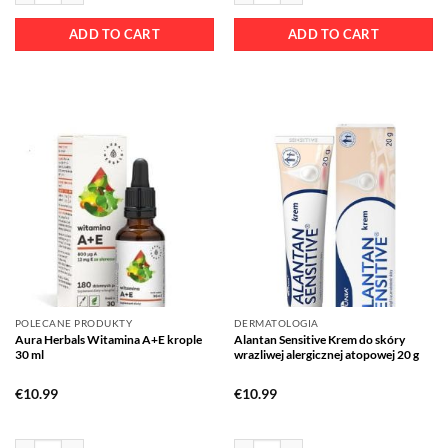
ADD TO CART
ADD TO CART
POLECANE PRODUKTY
DERMATOLOGIA
Aura Herbals Witamina A+E krople
Alantan Sensitive Krem do skóry
30 ml
wrazliwej alergicznej atopowej 20 g
€
10.99
€
10.99