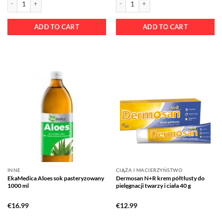
ADD TO CART
ADD TO CART
INNE
CIĄŻA I MACIERZYŃSTWO
EkaMedica Aloes sok pasteryzowany
Dermosan N+R krem półtłusty do
1000 ml
pielęgnacji twarzy i ciała 40 g
€
16.99
€
12.99