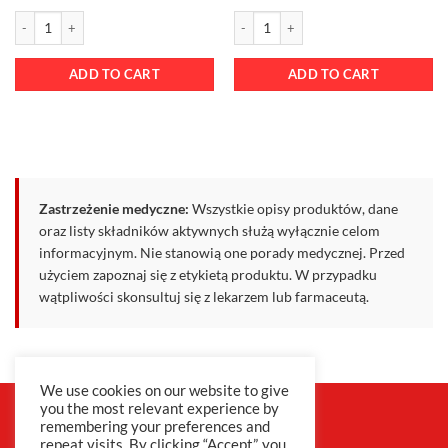
ADD TO CART
ADD TO CART
Zastrzeżenie medyczne:
Wszystkie opisy produktów, dane
oraz listy składników aktywnych służą wyłącznie celom
informacyjnym. Nie stanowią one porady medycznej. Przed
użyciem zapoznaj się z etykietą produktu. W przypadku
wątpliwości skonsultuj się z lekarzem lub farmaceutą.
Privacy Policy
|
Terms & Conditions
We use cookies on our website to give
you the most relevant experience by
remembering your preferences and
repeat visits. By clicking “Accept”, you