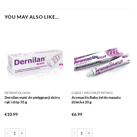
YOU MAY ALSO LIKE…
DERMATOLOGIA
CIĄŻA I MACIERZYŃSTWO
Dernilan maść do pielęgnacji skóry
Aromactiv Baby żel do masażu
rąk i stóp 35 g
dziecka 20 g
€
10.99
€
6.99