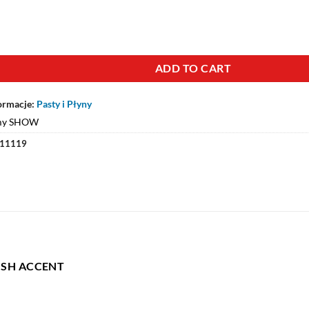
ADD TO CART
ormacje:
Pasty i Płyny
my SHOW
11119
ISH ACCENT