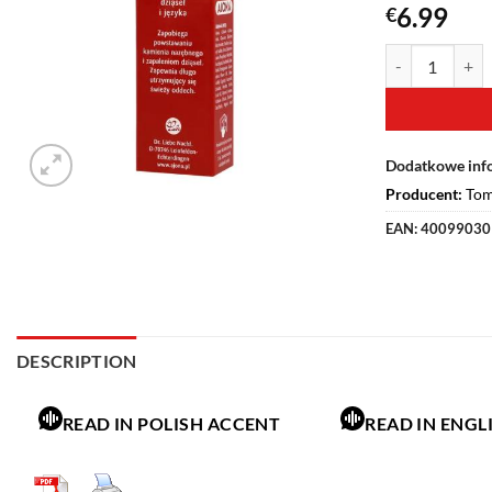
6.99
€
Dodatkowe inf
Producent:
To
EAN:
40099030
DESCRIPTION
READ IN POLISH ACCENT
READ IN ENGL