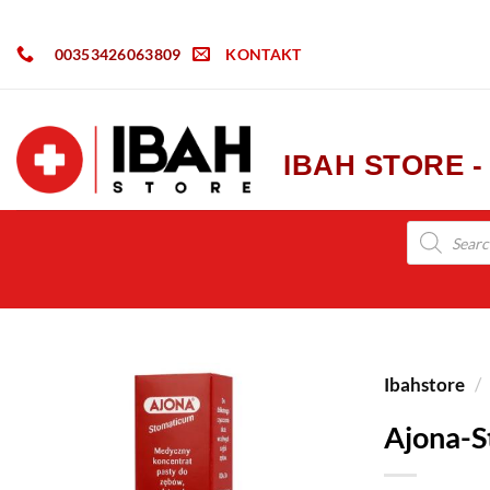
00353426063809
KONTAKT
IBAH STORE 
Ibahstore
/
Ajona-S