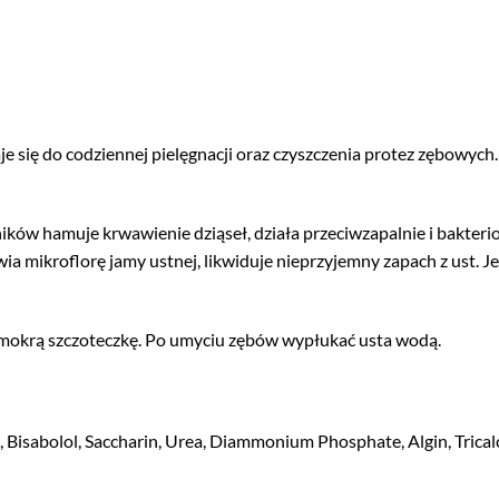
e się do codziennej pielęgnacji oraz czyszczenia protez zębowych.
ników hamuje krwawienie dziąseł, działa przeciwzapalnie i bakte
a mikroflorę jamy ustnej, likwiduje nieprzyjemny zapach z ust. Jes
a mokrą szczoteczkę. Po umyciu zębów wypłukać usta wodą.
Bisabolol, Saccharin, Urea, Diammonium Phosphate, Algin, Tricalci